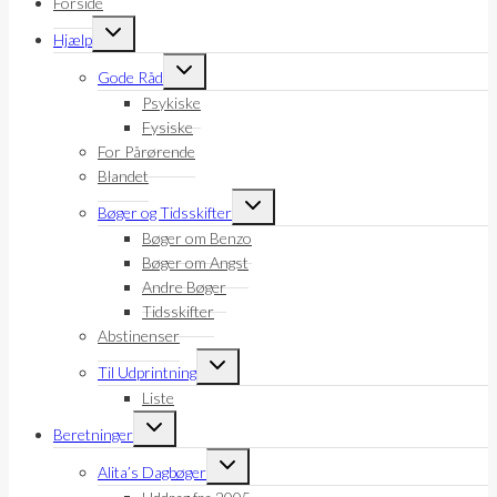
Forside
Skift
Hjælp
undermenu
Skift
Gode Råd
undermenu
Psykiske
Fysiske
For Pårørende
Blandet
Skift
Bøger og Tidsskifter
undermenu
Bøger om Benzo
Bøger om Angst
Andre Bøger
Tidsskifter
Abstinenser
Skift
Til Udprintning
undermenu
Liste
Skift
Beretninger
undermenu
Skift
Alita’s Dagbøger
undermenu