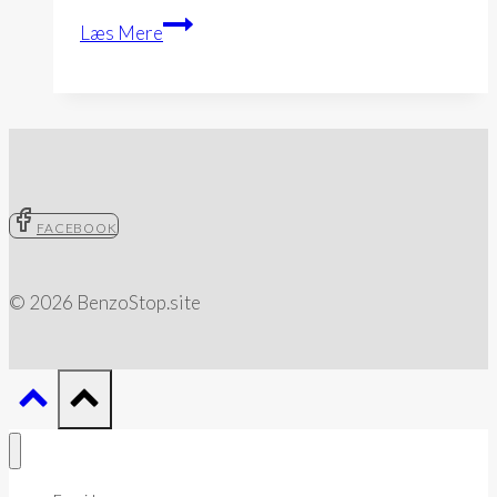
Hjælp
Læs Mere
og
trøst
til
Corona
frygt
&
FACEBOOK
angst
© 2026 BenzoStop.site