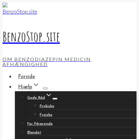
Fortsæt
til
indhold
BenzoStop.site
OM BENZODIAZEPIN MEDICIN
AFHÆNGIGHED
Forside
Hjælp
Gode Råd
Psykiske
Fysiske
For Pårørende
Blandet