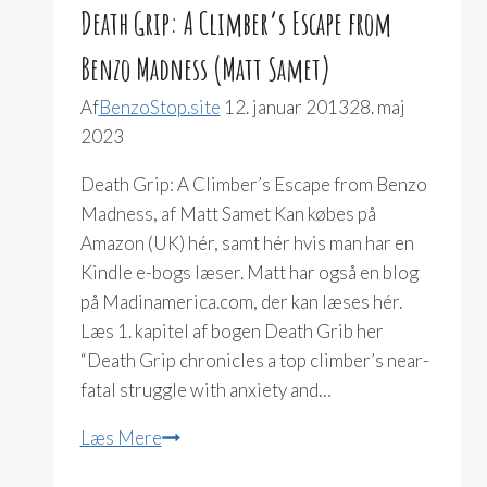
Death Grip: A Climber’s Escape from
Benzo Madness (Matt Samet)
Af
BenzoStop.site
12. januar 2013
28. maj
2023
Death Grip: A Climber’s Escape from Benzo
Madness, af Matt Samet Kan købes på
Amazon (UK) hér, samt hér hvis man har en
Kindle e-bogs læser. Matt har også en blog
på Madinamerica.com, der kan læses hér.
Læs 1. kapitel af bogen Death Grib her
“Death Grip chronicles a top climber’s near-
fatal struggle with anxiety and…
Death
Læs Mere
Grip: