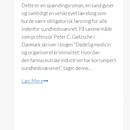
Dette er en spændingsroman, en sand gyser
og samtidigt en velskrevet lærebog som
burde være obligatorisk læsning for alle
indenfor sundhedsvæsnet. På samme måde
som professor Peter C. Gøtzsche i
Danmark skriver i bogen ”Dødelig medicin
og organiseret kriminalitet: Hvordan
den farmaceutiske industrien har korrumpert
sundhedsvæsenet”, tager denne…
Pasientskaden
Læs Mere
(Tore
Bakken)