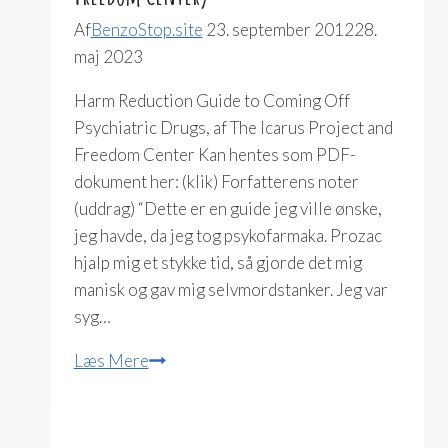
Af
BenzoStop.site
23. september 2012
28.
maj 2023
Harm Reduction Guide to Coming Off
Psychiatric Drugs, af The Icarus Project and
Freedom Center Kan hentes som PDF-
dokument her: (klik) Forfatterens noter
(uddrag) “Dette er en guide jeg ville ønske,
jeg havde, da jeg tog psykofarmaka. Prozac
hjalp mig et stykke tid, så gjorde det mig
manisk og gav mig selvmordstanker. Jeg var
syg…
Harm
Læs Mere
Reduction
Guide
to