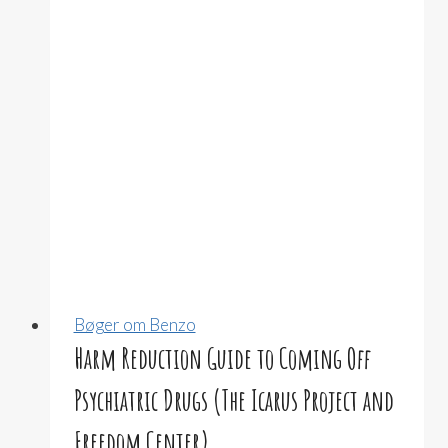
A
Climber’s
Escape
from
Benzo
Madness
(Matt
Samet)
Bøger om Benzo
Harm Reduction Guide to Coming Off
Psychiatric Drugs (The Icarus Project and
Freedom Center)