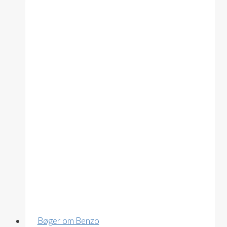
Withdrawal
(Peter
R.
Breggin)
Bøger om Benzo