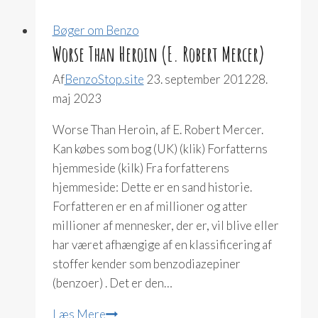
Bøger om Benzo
Worse Than Heroin (E. Robert Mercer)
Af
BenzoStop.site
23. september 2012
28.
maj 2023
Worse Than Heroin, af E. Robert Mercer.
Kan købes som bog (UK) (klik) Forfatterns
hjemmeside (kilk) Fra forfatterens
hjemmeside: Dette er en sand historie.
Forfatteren er en af millioner og atter
millioner af mennesker, der er, vil blive eller
har været afhængige af en klassificering af
stoffer kender som benzodiazepiner
(benzoer) . Det er den…
Worse
Læs Mere