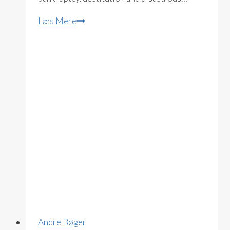
With
Læs Mere
Hope
in
My
Heart:
a
Memoir
(Bliss
Johns)
Andre Bøger