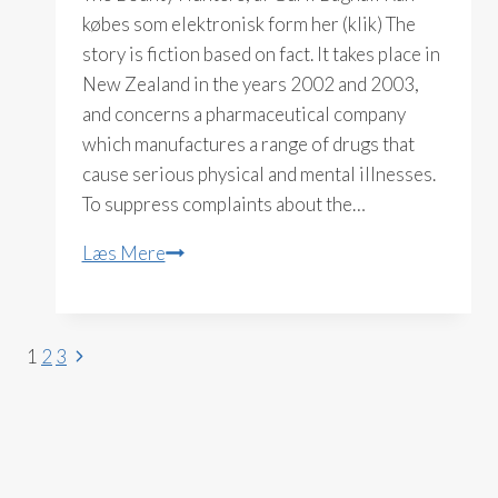
købes som elektronisk form her (klik) The
story is fiction based on fact. It takes place in
New Zealand in the years 2002 and 2003,
and concerns a pharmaceutical company
which manufactures a range of drugs that
cause serious physical and mental illnesses.
To suppress complaints about the…
The
Læs Mere
Bounty
Hunters
(Gurli
Side
Næste
1
2
3
Bagnall)
side
navigation