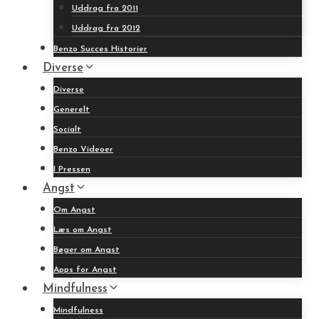
Uddrag fra 2011
Uddrag fra 2012
Benzo Succes Historier
Diverse
Diverse
Generelt
Socialt
Benzo Videoer
I Pressen
Angst
Om Angst
Læs om Angst
Bøger om Angst
Apps for Angst
Mindfulness
Mindfulness