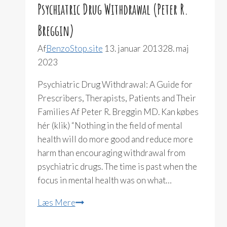
Psychiatric Drug Withdrawal (Peter R.
Breggin)
Af
BenzoStop.site
13. januar 2013
28. maj
2023
Psychiatric Drug Withdrawal: A Guide for
Prescribers, Therapists, Patients and Their
Families Af Peter R. Breggin MD. Kan købes
hér (klik) “Nothing in the field of mental
health will do more good and reduce more
harm than encouraging withdrawal from
psychiatric drugs. The time is past when the
focus in mental health was on what…
Psychiatric
Læs Mere
Drug