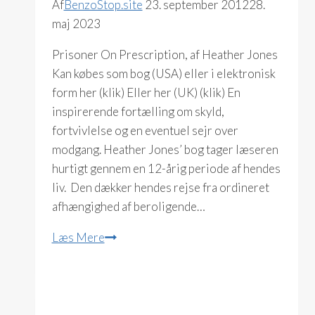
Af
BenzoStop.site
23. september 2012
28.
maj 2023
Prisoner On Prescription, af Heather Jones
Kan købes som bog (USA) eller i elektronisk
form her (klik) Eller her (UK) (klik) En
inspirerende fortælling om skyld,
fortvivlelse og en eventuel sejr over
modgang. Heather Jones’ bog tager læseren
hurtigt gennem en 12-årig periode af hendes
liv. Den dækker hendes rejse fra ordineret
afhængighed af beroligende…
Prisoner
Læs Mere
On
Prescription
(Heather
Jones)