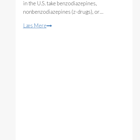
in the U.S. take benzodiazepines,
nonbenzodiazepines (z-drugs), or…
Benzo
Læs Mere
Free:
The
World
of
Anti-
Anxiety
Drugs
and
the
Reality
of
Withdrawal