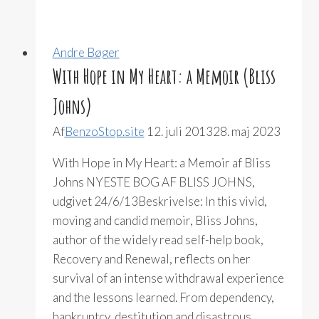
Andre Bøger
With Hope in My Heart: a Memoir (Bliss
Johns)
Af
BenzoStop.site
12. juli 2013
28. maj 2023
With Hope in My Heart: a Memoir af Bliss
Johns NYESTE BOG AF BLISS JOHNS,
udgivet 24/6/13Beskrivelse: In this vivid,
moving and candid memoir, Bliss Johns,
author of the widely read self-help book,
Recovery and Renewal, reflects on her
survival of an intense withdrawal experience
and the lessons learned. From dependency,
bankruptcy, destitution and disastrous…