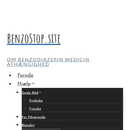
Fortsæt
til
indhold
BenzoStop.site
OM BENZODIAZEPIN MEDICIN
AFHÆNGIGHED
Forside
Hjælp
Gode Råd
Psykiske
Fysiske
For Pårørende
Blandet