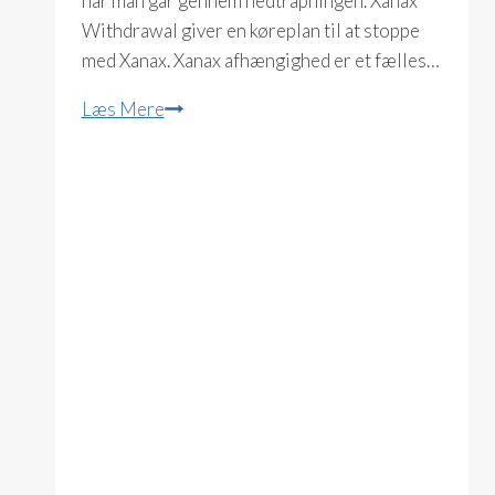
når man går gennem nedtrapningen. Xanax
Withdrawal giver en køreplan til at stoppe
med Xanax. Xanax afhængighed er et fælles…
Xanax
Læs Mere
Withdrawal
(Stuart
Shipko)