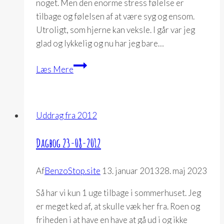
noget. Men den enorme stress følelse er
tilbage og følelsen af at være syg og ensom.
Utroligt, som hjerne kan veksle. I går var jeg
glad og lykkelig og nu har jeg bare…
Dagbog
Læs Mere
02-
07-
2012
Uddrag fra 2012
Dagbog 23-08-2012
Af
BenzoStop.site
13. januar 2013
28. maj 2023
Så har vi kun 1 uge tilbage i sommerhuset. Jeg
er meget ked af, at skulle væk her fra. Roen og
friheden i at have en have at gå ud i og ikke