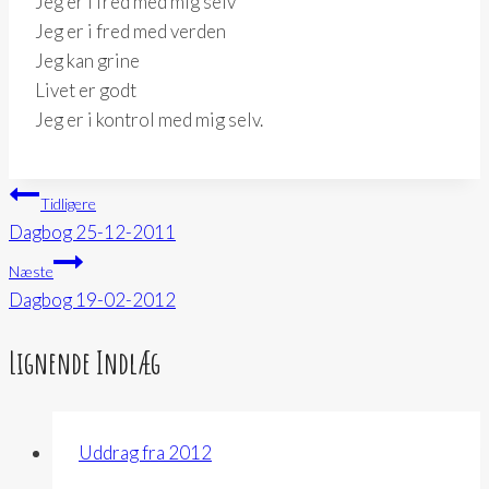
Jeg er i fred med mig selv
Jeg er i fred med verden
Jeg kan grine
Livet er godt
Jeg er i kontrol med mig selv.
Indlægsnavigation
Tidligere
Dagbog 25-12-2011
Næste
Dagbog 19-02-2012
Lignende Indlæg
Uddrag fra 2012