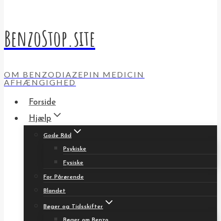
BenzoStop.site
OM BENZODIAZEPIN MEDICIN
AFHÆNGIGHED
Forside
Hjælp
Gode Råd
Psykiske
Fysiske
For Pårørende
Blandet
Bøger og Tidsskifter
Bøger om Benzo