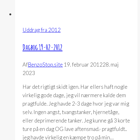
Uddrag fra 2012
Dagbog 19-02-2012
Af
BenzoStop.site
19. februar 2012
28. maj
2023
Har det rigtigt skidt igen. Har ellers haft nogle
virkelig gode dage, jeg vil nærmere kalde dem
pragtfulde. Jeg havde 2-3 dage hvor jeg var mig
selv. Ingen angst, tvangstanker, hjernetåge,
eller deprimerende tanker. Jeg kunne gå 3 korte
ture på en dag OG lave aftensmad.- pragtfuldt..
jeg havde virkelig en kæmpe tro på min…