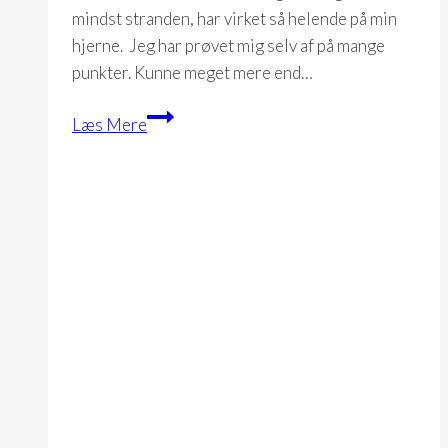
mindst stranden, har virket så helende på min
hjerne. Jeg har prøvet mig selv af på mange
punkter. Kunne meget mere end…
Dagbog
Læs Mere
23-
08-
2012