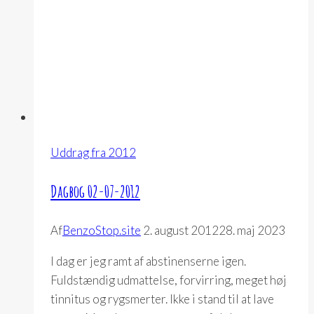
Uddrag fra 2012
Dagbog 02-07-2012
Af
BenzoStop.site
2. august 2012
28. maj 2023
I dag er jeg ramt af abstinenserne igen.
Fuldstændig udmattelse, forvirring, meget høj
tinnitus og rygsmerter. Ikke i stand til at lave