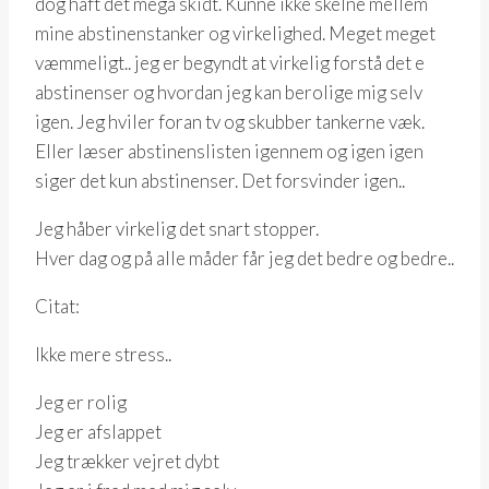
dog haft det mega skidt. Kunne ikke skelne mellem
mine abstinenstanker og virkelighed. Meget meget
væmmeligt.. jeg er begyndt at virkelig forstå det e
abstinenser og hvordan jeg kan berolige mig selv
igen. Jeg hviler foran tv og skubber tankerne væk.
Eller læser abstinenslisten igennem og igen igen
siger det kun abstinenser. Det forsvinder igen..
Jeg håber virkelig det snart stopper.
Hver dag og på alle måder får jeg det bedre og bedre..
Citat:
Ikke mere stress..
Jeg er rolig
Jeg er afslappet
Jeg trækker vejret dybt