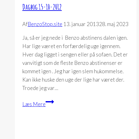
Dagbog 15-10-2012
Af
BenzoStop.site
13. januar 2013
28. maj 2023
Ja, så er jeg nede i Benzo abstinens dalen igen.
Har lige været en forfærdelig uge igennem.
Hver dag ligget i sengen eller på sofaen. Det er
vanvitigt som de fleste Benzo abstinenser er
kommet igen . Jeg har igen slem hukommelse.
Kan ikke huske den uge der lige har været der.
Troede jeg var…
Dagbog
Læs Mere
15-
10-
2012