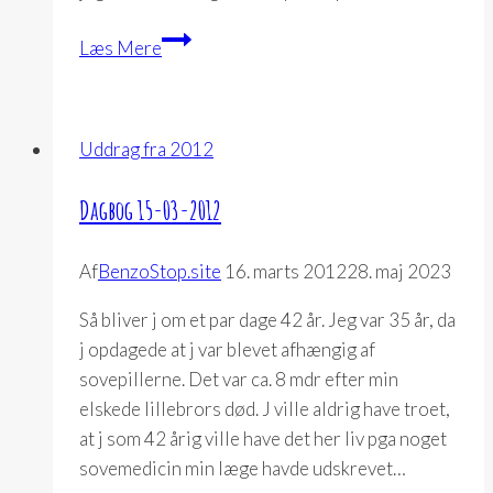
Dagbog
Læs Mere
19-
02-
2012
Uddrag fra 2012
Dagbog 15-03-2012
Af
BenzoStop.site
16. marts 2012
28. maj 2023
Så bliver j om et par dage 42 år. Jeg var 35 år, da
j opdagede at j var blevet afhængig af
sovepillerne. Det var ca. 8 mdr efter min
elskede lillebrors død. J ville aldrig have troet,
at j som 42 årig ville have det her liv pga noget
sovemedicin min læge havde udskrevet…