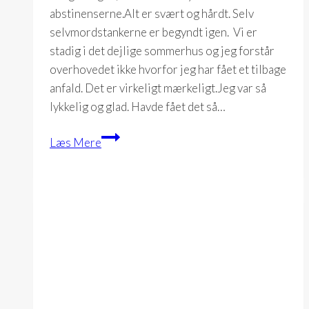
abstinenserne.Alt er svært og hårdt. Selv
selvmordstankerne er begyndt igen. Vi er
stadig i det dejlige sommerhus og jeg forstår
overhovedet ikke hvorfor jeg har fået et tilbage
anfald. Det er virkeligt mærkeligt.Jeg var så
lykkelig og glad. Havde fået det så…
Dagbog
Læs Mere
17-
07-
2012