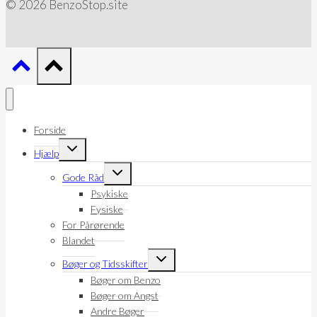
© 2026 BenzoStop.site
Forside
Skift
Hjælp
undermenu
Skift
Gode Råd
undermenu
Psykiske
Fysiske
For Pårørende
Blandet
Skift
Bøger og Tidsskifter
undermenu
Bøger om Benzo
Bøger om Angst
Andre Bøger