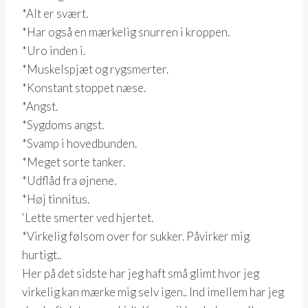
*Alt er svært.
*Har også en mærkelig snurren i kroppen.
*Uro inden i.
*Muskelspjæt og rygsmerter.
*Konstant stoppet næse.
*Angst.
*Sygdoms angst.
*Svamp i hovedbunden.
*Meget sorte tanker.
*Udflåd fra øjnene.
*Høj tinnitus.
‘Lette smerter ved hjertet.
*Virkelig følsom over for sukker. Påvirker mig
hurtigt..
Her på det sidste har jeg haft små glimt hvor jeg
virkelig kan mærke mig selv igen.. Ind imellem har jeg