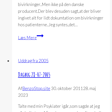
bivirkninger..Men ikke på den danske
producent.Der blev desuden sagt,at der bliver
ingivet alt for lidt dokumtation om bivirkninger
hos patienterne..Jeg syntes,det…
Dagbog
Læs Mere
21-
07-
2005
Uddrag fra 2005
Dagbog 28-07-2005
Af
BenzoStop.site
30. oktober 2011
28. maj
2023
Talte med min Psykiater igår,som sagde at jeg