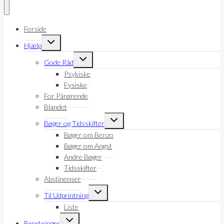
Forside
Skift
Hjælp
undermenu
Skift
Gode Råd
undermenu
Psykiske
Fysiske
For Pårørende
Blandet
Skift
Bøger og Tidsskifter
undermenu
Bøger om Benzo
Bøger om Angst
Andre Bøger
Tidsskifter
Abstinenser
Skift
Til Udprintning
undermenu
Liste
Skift
Beretninger
undermenu