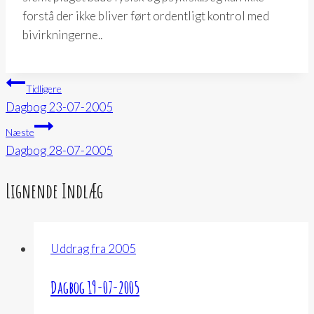
forstå der ikke bliver ført ordentligt kontrol med
bivirkningerne..
Indlægsnavigation
Tidligere
Dagbog 23-07-2005
Næste
Dagbog 28-07-2005
Lignende Indlæg
Uddrag fra 2005
Dagbog 19-07-2005