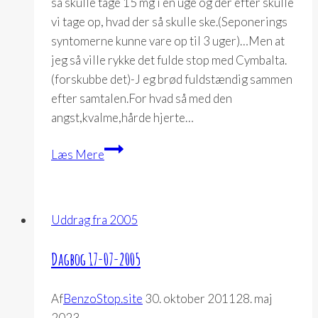
så skulle tage 15 mg i en uge og der efter skulle
vi tage op, hvad der så skulle ske.(Seponerings
syntomerne kunne vare op til 3 uger)…Men at
jeg så ville rykke det fulde stop med Cymbalta.
(forskubbe det)-J eg brød fuldstændig sammen
efter samtalen.For hvad så med den
angst,kvalme,hårde hjerte…
Dagbog
Læs Mere
28-
07-
2005
Uddrag fra 2005
Dagbog 17-07-2005
Af
BenzoStop.site
30. oktober 2011
28. maj
2023