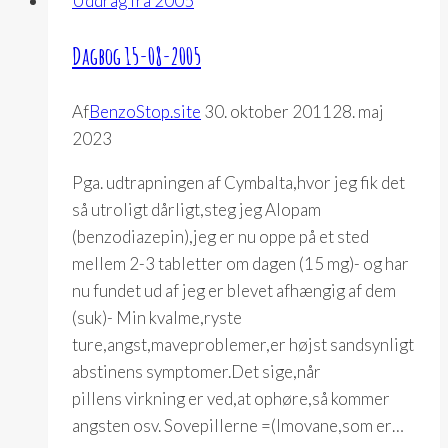
Uddrag fra 2005
Dagbog 15-08-2005
Af
BenzoStop.site
30. oktober 2011
28. maj
2023
Pga. udtrapningen af Cymbalta,hvor jeg fik det
så utroligt dårligt,steg jeg Alopam
(benzodiazepin),jeg er nu oppe på et sted
mellem 2-3 tabletter om dagen (15 mg)- og har
nu fundet ud af jeg er blevet afhængig af dem
(suk)- Min kvalme,ryste
ture,angst,maveproblemer,er højst sandsynligt
abstinens symptomer.Det sige,når
pillens virkning er ved,at ophøre,så kommer
angsten osv. Sovepillerne =(Imovane,som er…