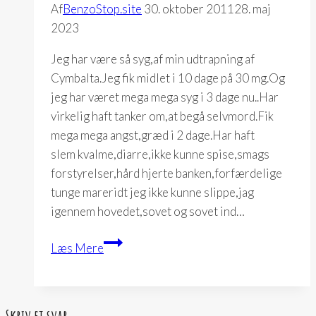
Af
BenzoStop.site
30. oktober 2011
28. maj
2023
Jeg har være så syg,af min udtrapning af
Cymbalta.Jeg fik midlet i 10 dage på 30 mg.Og
jeg har været mega mega syg i 3 dage nu..Har
virkelig haft tanker om,at begå selvmord.Fik
mega mega angst,græd i 2 dage.Har haft
slem kvalme,diarre,ikke kunne spise,smags
forstyrelser,hård hjerte banken,forfærdelige
tunge mareridt jeg ikke kunne slippe,jag
igennem hovedet,sovet og sovet ind…
Dagbog
Læs Mere
23-
07-
2005
Skriv et svar