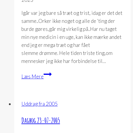
Igår var jeg bare så træt og trist, idag er det det
samme..Orker ikke noget og alle de ‘ting der
burde gøres,går mig virkelig på..Har nu taget
min nye medicin i en uge, kan ikke mærke andet
end jeg er mega træt og har fået
slemme drømme. Hele tiden triste ting,om
mennesker jeg ikke har forbindelse til…
Dagbog
Læs Mere
17-
07-
2005
Uddrag fra 2005
Dagbog 23-07-2005