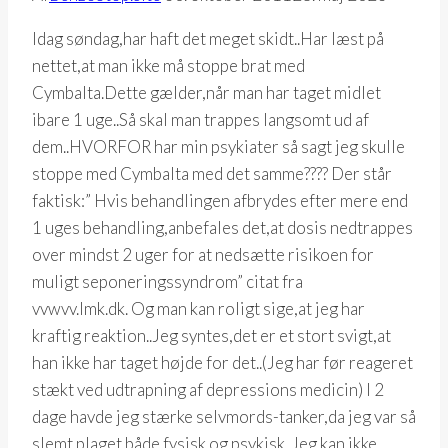
Idag søndag,har haft det meget skidt..Har læst på
nettet,at man ikke må stoppe brat med
Cymbalta.Dette gælder,når man har taget midlet
ibare 1 uge..Så skal man trappes langsomt ud af
dem..HVORFOR har min psykiater så sagt jeg skulle
stoppe med Cymbalta med det samme???? Der står
faktisk:” Hvis behandlingen afbrydes efter mere end
1 uges behandling,anbefales det,at dosis nedtrappes
over mindst 2 uger for at nedsætte risikoen for
muligt seponeringssyndrom” citat fra
vvwvv.lmk.dk. Og man kan roligt sige,at jeg har
kraftig reaktion..Jeg syntes,det er et stort svigt,at
han ikke har taget højde for det..(Jeg har før reageret
stækt ved udtrapning af depressions medicin) I 2
dage havde jeg stærke selvmords-tanker,da jeg var så
slemt plaget både fysisk og psykisk..Jeg kan ikke