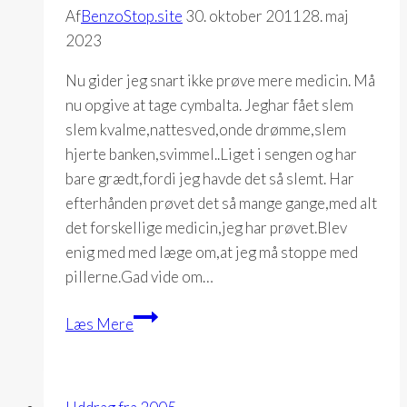
Af
BenzoStop.site
30. oktober 2011
28. maj
2023
Nu gider jeg snart ikke prøve mere medicin. Må
nu opgive at tage cymbalta. Jeghar fået slem
slem kvalme,nattesved,onde drømme,slem
hjerte banken,svimmel..Liget i sengen og har
bare grædt,fordi jeg havde det så slemt. Har
efterhånden prøvet det så mange gange,med alt
det forskellige medicin,jeg har prøvet.Blev
enig med med læge om,at jeg må stoppe med
pillerne.Gad vide om…
Dagbog
Læs Mere
19-
07-
2005