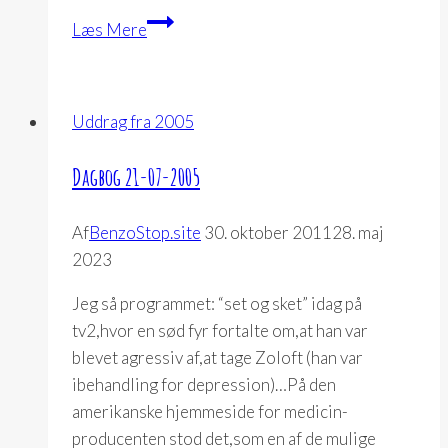
Dagbog
Læs Mere
15-
08-
2005
Uddrag fra 2005
Dagbog 21-07-2005
Af
BenzoStop.site
30. oktober 2011
28. maj
2023
Jeg så programmet: “set og sket” idag på
tv2,hvor en sød fyr fortalte om,at han var
blevet agressiv af,at tage Zoloft (han var
ibehandling for depression)…På den
amerikanske hjemmeside for medicin-
producenten stod det,som en af de mulige