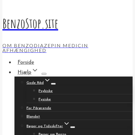
BenzoStop.site
OM BENZODIAZEPIN MEDICIN
AFHÆNGIGHED
Forside
Hjælp
Gode Råd
Psykiske
Fysiske
For Pårørende
Blandet
Bøger og Tidsskifter
Bøger om Benzo