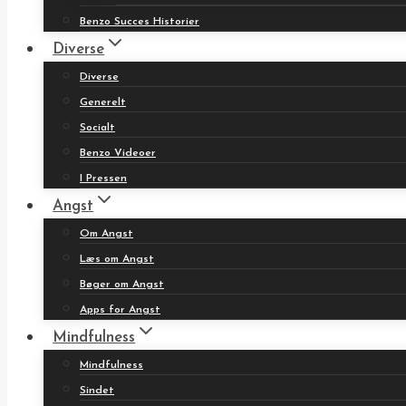
Benzo Succes Historier
Diverse
Diverse
Generelt
Socialt
Benzo Videoer
I Pressen
Angst
Om Angst
Læs om Angst
Bøger om Angst
Apps for Angst
Mindfulness
Mindfulness
Sindet