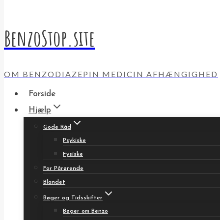
BenzoStop.site
OM BENZODIAZEPIN MEDICIN AFHÆNGIGHED
Forside
Hjælp
Gode Råd
Psykiske
Fysiske
For Pårørende
Blandet
Bøger og Tidsskifter
Bøger om Benzo