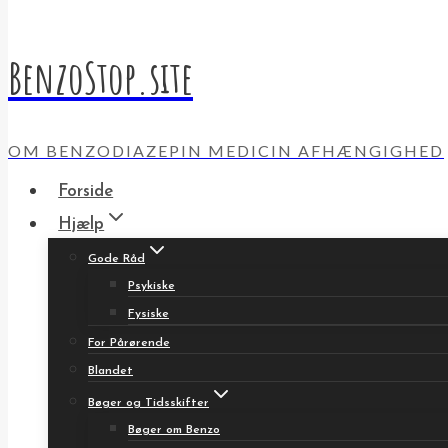
BenzoStop.site
OM BENZODIAZEPIN MEDICIN AFHÆNGIGHED
Forside
Hjælp
Gode Råd
Psykiske
Fysiske
For Pårørende
Blandet
Bøger og Tidsskifter
Bøger om Benzo