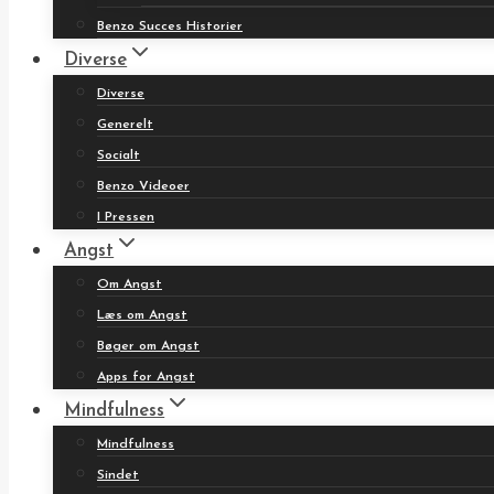
Benzo Succes Historier
Diverse
Diverse
Generelt
Socialt
Benzo Videoer
I Pressen
Angst
Om Angst
Læs om Angst
Bøger om Angst
Apps for Angst
Mindfulness
Mindfulness
Sindet