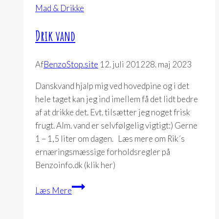
Mad & Drikke
Drik vand
Af
BenzoStop.site
12. juli 2012
28. maj 2023
Danskvand hjalp mig ved hovedpine og i det
hele taget kan jeg ind imellem få det lidt bedre
af at drikke det. Evt. tilsætter jeg noget frisk
frugt. Alm. vand er selvfølgelig vigtigt:) Gerne
1 – 1,5 liter om dagen. Læs mere om Rik´s
ernæringsmæssige forholdsregler på
Benzoinfo.dk (klik her)
Drik
Læs Mere
vand