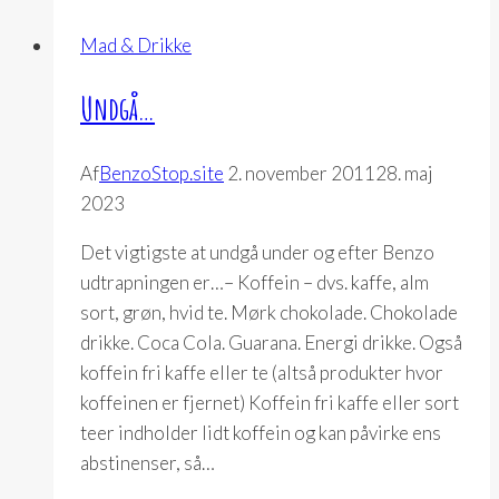
Mad & Drikke
Undgå…
Af
BenzoStop.site
2. november 2011
28. maj
2023
Det vigtigste at undgå under og efter Benzo
udtrapningen er…– Koffein – dvs. kaffe, alm
sort, grøn, hvid te. Mørk chokolade. Chokolade
drikke. Coca Cola. Guarana. Energi drikke. Også
koffein fri kaffe eller te (altså produkter hvor
koffeinen er fjernet) Koffein fri kaffe eller sort
teer indholder lidt koffein og kan påvirke ens
abstinenser, så…