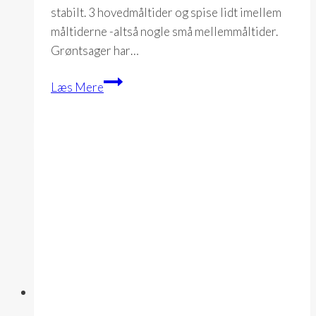
stabilt. 3 hovedmåltider og spise lidt imellem
måltiderne -altså nogle små mellemmåltider.
Grøntsager har…
Mad
Læs Mere
og
drikke
generelt