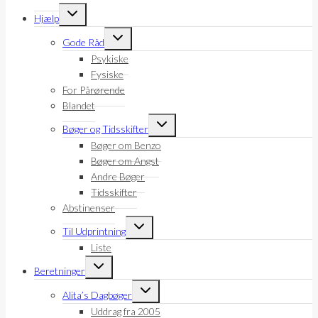
Skift
Hjælp
undermenu
Skift
Gode Råd
undermenu
Psykiske
Fysiske
For Pårørende
Blandet
Skift
Bøger og Tidsskifter
undermenu
Bøger om Benzo
Bøger om Angst
Andre Bøger
Tidsskifter
Abstinenser
Skift
Til Udprintning
undermenu
Liste
Skift
Beretninger
undermenu
Skift
Alita’s Dagbøger
undermenu
Uddrag fra 2005