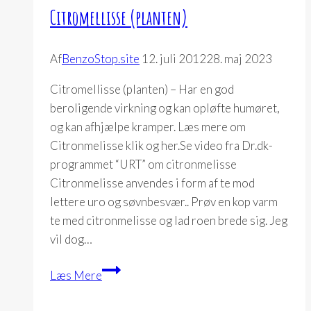
Citromellisse (planten)
Af
BenzoStop.site
12. juli 2012
28. maj 2023
Citromellisse (planten) – Har en god
beroligende virkning og kan opløfte humøret,
og kan afhjælpe kramper. Læs mere om
Citronmelisse klik og her.Se video fra Dr.dk-
programmet “URT” om citronmelisse
Citronmelisse anvendes i form af te mod
lettere uro og søvnbesvær.. Prøv en kop varm
te med citronmelisse og lad roen brede sig. Jeg
vil dog…
Citromellisse
Læs Mere
(planten)