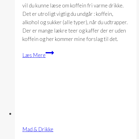
vil du kunne læse om koffein fri varme drikke.
Det er utroligt vigtig du undgår : koffein,
alkohol og sukker (alle typer), når du udtrapper.
Der er mange lækre teer og kaffer der er uden
koffein og her kommer mine forslag til det.
Varme
Læs Mere
drikke
Mad & Drikke