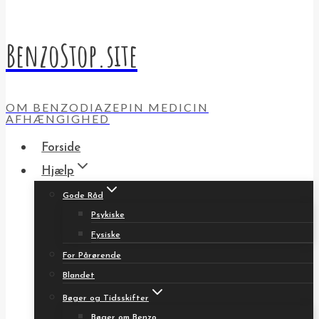
BenzoStop.site
OM BENZODIAZEPIN MEDICIN
AFHÆNGIGHED
Forside
Hjælp
Gode Råd
Psykiske
Fysiske
For Pårørende
Blandet
Bøger og Tidsskifter
Bøger om Benzo