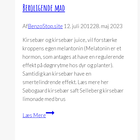
Beroligende mad
Af
BenzoStop.site
12. juli 2012
28. maj 2023
Kirsebær og kirsebær juice, vil forstærke
kroppens egen melantonin (Melatonin er et
hormon, som antages at have en regulerende
effekt på døgnrytme hos dyr og planter).
Samtidig kan kirsebær have en
smertelindrende effekt. Læs mere her
Søbogaard kirsebær saft Selleberg kirsebær
limonade med brus
Beroligende
Læs Mere
mad