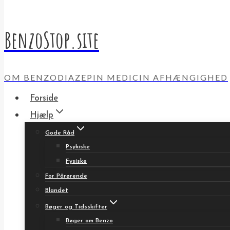
BenzoStop.site
OM BENZODIAZEPIN MEDICIN AFHÆNGIGHED
Forside
Hjælp
Gode Råd
Psykiske
Fysiske
For Pårørende
Blandet
Bøger og Tidsskifter
Bøger om Benzo