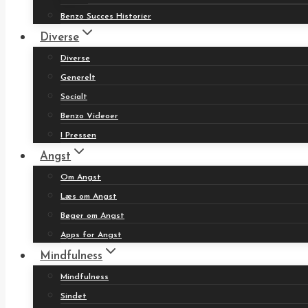
Benzo Succes Historier
Diverse
Diverse
Generelt
Socialt
Benzo Videoer
I Pressen
Angst
Om Angst
Læs om Angst
Bøger om Angst
Apps for Angst
Mindfulness
Mindfulness
Sindet