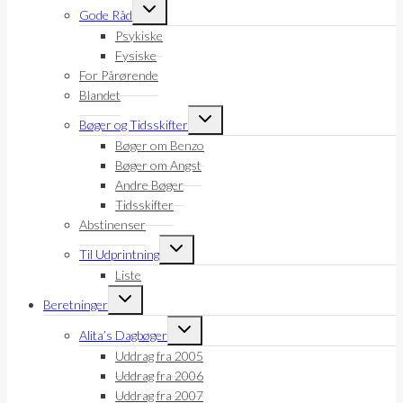
Skift
Gode Råd
undermenu
Psykiske
Fysiske
For Pårørende
Blandet
Skift
Bøger og Tidsskifter
undermenu
Bøger om Benzo
Bøger om Angst
Andre Bøger
Tidsskifter
Abstinenser
Skift
Til Udprintning
undermenu
Liste
Skift
Beretninger
undermenu
Skift
Alita’s Dagbøger
undermenu
Uddrag fra 2005
Uddrag fra 2006
Uddrag fra 2007