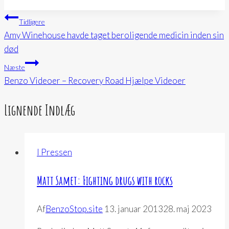
Indlægsnavigation
Tidligere
Amy Winehouse havde taget beroligende medicin inden sin
død
Næste
Benzo Videoer – Recovery Road Hjælpe Videoer
Lignende Indlæg
I Pressen
Matt Samet: Fighting drugs with rocks
Af
BenzoStop.site
13. januar 2013
28. maj 2023