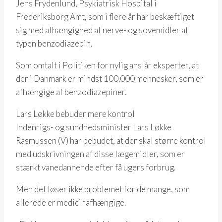
Jens Frydenlund, Psykiatrisk Hospital i
Frederiksborg Amt, som i flere år har beskæftiget
sig med afhængighed af nerve- og sovemidler af
typen benzodiazepin.
Som omtalt i Politiken for nylig anslår eksperter, at
der i Danmark er mindst 100.000 mennesker, som er
afhængige af benzodiazepiner.
Lars Løkke bebuder mere kontrol
Indenrigs- og sundhedsminister Lars Løkke
Rasmussen (V) har bebudet, at der skal større kontrol
med udskrivningen af disse lægemidler, som er
stærkt vanedannende efter få ugers forbrug.
Men det løser ikke problemet for de mange, som
allerede er medicinafhængige.