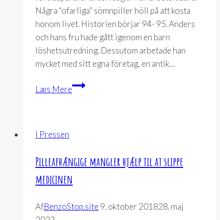
Några “ofarliga” sömnpiller höll på att kosta
honom livet. Historien börjar 94- 95. Anders
och hans fru hade gått igenom en barn
löshetsutredning. Dessutom arbetade han
mycket med sitt egna företag, en antik…
Sömntabletter
Læs Mere
höll
på
att
I Pressen
kosta
Anders
Pilleafhængige mangler hjælp til at slippe
livet
medicinen
Af
BenzoStop.site
9. oktober 2018
28. maj
2023