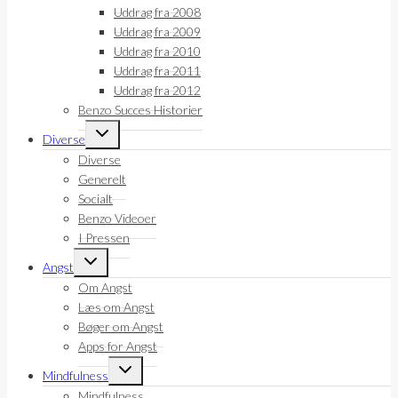
Uddrag fra 2008
Uddrag fra 2009
Uddrag fra 2010
Uddrag fra 2011
Uddrag fra 2012
Benzo Succes Historier
Skift
Diverse
undermenu
Diverse
Generelt
Socialt
Benzo Videoer
I Pressen
Skift
Angst
undermenu
Om Angst
Læs om Angst
Bøger om Angst
Apps for Angst
Skift
Mindfulness
undermenu
Mindfulness