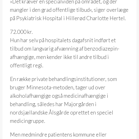
»Det kræver en specialviden på området, og der
mangler i den grad offentlige tilbud«, siger overlæge
på Psykiatrisk Hospital i Hillerød Charlotte Hertel.
72.000 kr.
Hun har selv på hospitalets dagafsnit indført et
tilbud om langvarig afvænning af benzodiazepin-
afhængige, men kender ikke til andre tilbud i
offentligt regi.
En række private behandlingsinstitutioner, som
bruger Minnesota-metoden, tager ud over
alkoholafhængige også medicinafhængige i
behandling, således har Majorgården i
nordsjællandske Ålsgårde oprettet en speciel
medicingruppe.
Men medmindre patientens kommune eller