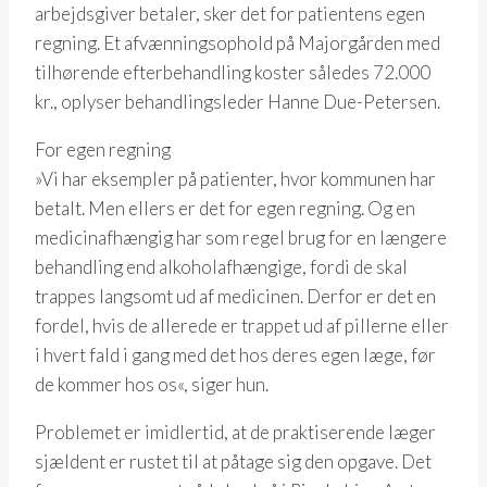
arbejdsgiver betaler, sker det for patientens egen
regning. Et afvænningsophold på Majorgården med
tilhørende efterbehandling koster således 72.000
kr., oplyser behandlingsleder Hanne Due-Petersen.
For egen regning
»Vi har eksempler på patienter, hvor kommunen har
betalt. Men ellers er det for egen regning. Og en
medicinafhængig har som regel brug for en længere
behandling end alkoholafhængige, fordi de skal
trappes langsomt ud af medicinen. Derfor er det en
fordel, hvis de allerede er trappet ud af pillerne eller
i hvert fald i gang med det hos deres egen læge, før
de kommer hos os«, siger hun.
Problemet er imidlertid, at de praktiserende læger
sjældent er rustet til at påtage sig den opgave. Det