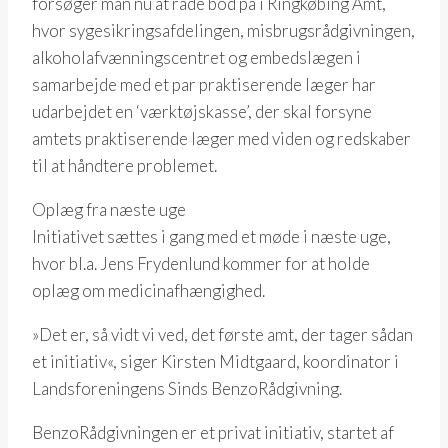
forsøger man nu at råde bod på i Ringkøbing Amt,
hvor sygesikringsafdelingen, misbrugsrådgivningen,
alkoholafvænningscentret og embedslægen i
samarbejde med et par praktiserende læger har
udarbejdet en ‘værktøjskasse’, der skal forsyne
amtets praktiserende læger med viden og redskaber
til at håndtere problemet.
Oplæg fra næste uge
Initiativet sættes i gang med et møde i næste uge,
hvor bl.a. Jens Frydenlund kommer for at holde
oplæg om medicinafhængighed.
»Det er, så vidt vi ved, det første amt, der tager sådan
et initiativ«, siger Kirsten Midtgaard, koordinator i
Landsforeningens Sinds BenzoRådgivning.
BenzoRådgivningen er et privat initiativ, startet af