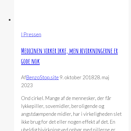
I Pressen
Medicinen virker ikke, men bivirkningerne er
gode nok
Af
BenzoStop.site
9. oktober 2018
28. maj
2023
Ond cirkel. Mange af de mennesker, der får
lykkepiller, sovemidler, beroligende og
angstdæmpende midler, har i virkeligheden slet
ikke brug for det eller nogen effekt af det. En
uheldig bivirkning ved ophør med pillerne er