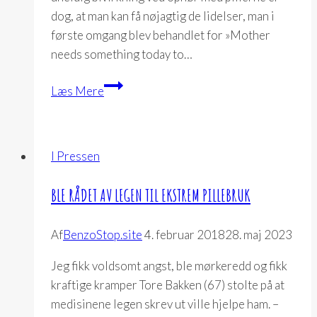
dog, at man kan få nøjagtig de lidelser, man i
første omgang blev behandlet for »Mother
needs something today to…
Medicinen
Læs Mere
virker
ikke,
men
I Pressen
bivirkningerne
er
BLE RÅDET AV LEGEN TIL EKSTREM PILLEBRUK
gode
nok
Af
BenzoStop.site
4. februar 2018
28. maj 2023
Jeg fikk voldsomt angst, ble mørkeredd og fikk
kraftige kramper Tore Bakken (67) stolte på at
medisinene legen skrev ut ville hjelpe ham. –