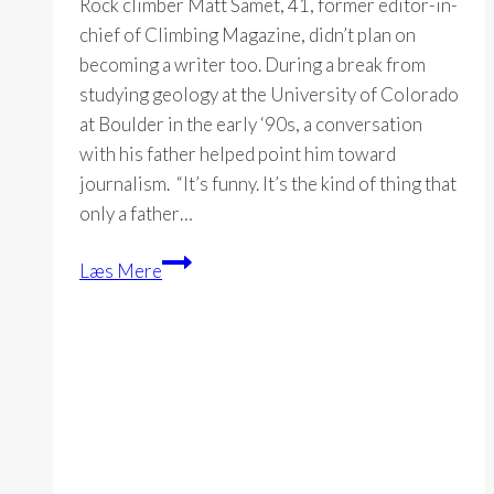
Rock climber Matt Samet, 41, former editor-in-
chief of Climbing Magazine, didn’t plan on
becoming a writer too. During a break from
studying geology at the University of Colorado
at Boulder in the early ‘90s, a conversation
with his father helped point him toward
journalism. “It’s funny. It’s the kind of thing that
only a father…
Matt
Læs Mere
Samet:
Fighting
drugs
with
rocks