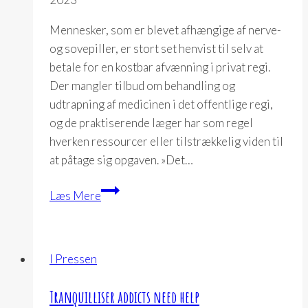
Mennesker, som er blevet afhængige af nerve-
og sovepiller, er stort set henvist til selv at
betale for en kostbar afvænning i privat regi.
Der mangler tilbud om behandling og
udtrapning af medicinen i det offentlige regi,
og de praktiserende læger har som regel
hverken ressourcer eller tilstrækkelig viden til
at påtage sig opgaven. »Det…
Pilleafhængige
Læs Mere
mangler
hjælp
til
I Pressen
at
slippe
Tranquilliser addicts need help
medicinen