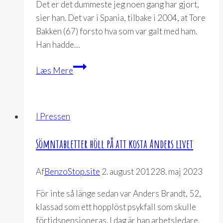
Det er det dummeste jeg noen gang har gjort,
sier han. Det var i Spania, tilbake i 2004, at Tore
Bakken (67) forsto hva som var galt med ham.
Han hadde…
BLE
Læs Mere
RÅDET
AV
LEGEN
I Pressen
TIL
EKSTREM
Sömntabletter höll på att kosta Anders livet
PILLEBRUK
Af
BenzoStop.site
2. august 2012
28. maj 2023
För inte så länge sedan var Anders Brandt, 52,
klassad som ett hopplöst psykfall som skulle
förtidspensioneras. I dag är han arbetsledare.