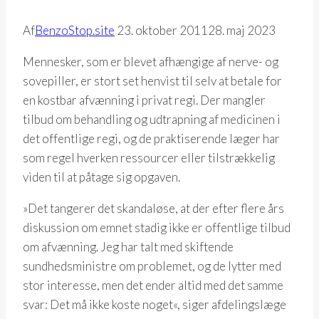
Af
BenzoStop.site
23. oktober 2011
28. maj 2023
Mennesker, som er blevet afhængige af nerve- og
sovepiller, er stort set henvist til selv at betale for
en kostbar afvænning i privat regi. Der mangler
tilbud om behandling og udtrapning af medicinen i
det offentlige regi, og de praktiserende læger har
som regel hverken ressourcer eller tilstrækkelig
viden til at påtage sig opgaven.
»Det tangerer det skandaløse, at der efter flere års
diskussion om emnet stadig ikke er offentlige tilbud
om afvænning. Jeg har talt med skiftende
sundhedsministre om problemet, og de lytter med
stor interesse, men det ender altid med det samme
svar: Det må ikke koste noget«, siger afdelingslæge