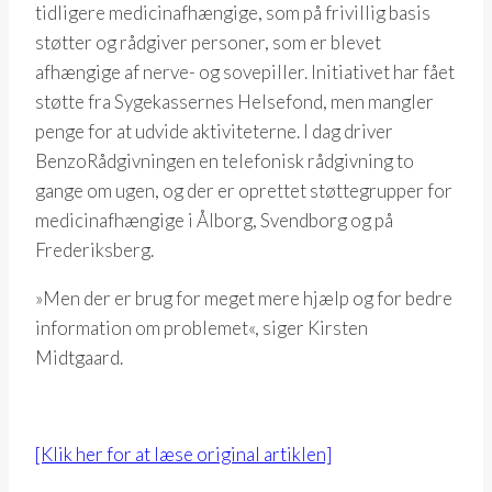
tidligere medicinafhængige, som på frivillig basis
støtter og rådgiver personer, som er blevet
afhængige af nerve- og sovepiller. Initiativet har fået
støtte fra Sygekassernes Helsefond, men mangler
penge for at udvide aktiviteterne. I dag driver
BenzoRådgivningen en telefonisk rådgivning to
gange om ugen, og der er oprettet støttegrupper for
medicinafhængige i Ålborg, Svendborg og på
Frederiksberg.
»Men der er brug for meget mere hjælp og for bedre
information om problemet«, siger Kirsten
Midtgaard.
[Klik her for at læse original artiklen]