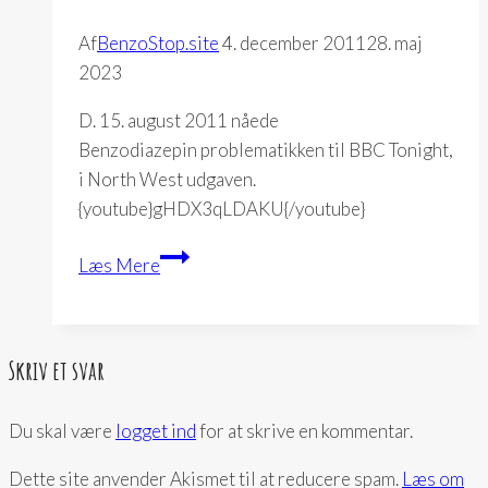
Af
BenzoStop.site
4. december 2011
28. maj
2023
D. 15. august 2011 nåede
Benzodiazepin problematikken til BBC Tonight,
i North West udgaven.
{youtube}gHDX3qLDAKU{/youtube}
Tranquilliser
Læs Mere
addicts
need
help
Skriv et svar
Du skal være
logget ind
for at skrive en kommentar.
Dette site anvender Akismet til at reducere spam.
Læs om