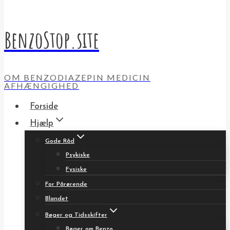
BenzoStop.site
OM BENZODIAZEPIN MEDICIN
AFHÆNGIGHED
Forside
Hjælp
Gode Råd
Psykiske
Fysiske
For Pårørende
Blandet
Bøger og Tidsskifter
Bøger om Benzo