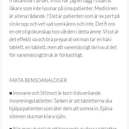
fruktansvärt av det. Visst har jag en tagg i sidan åt
läkare som inte lyssnar på sina patienter. Medicinen
är allena rådande. ? Det är patienten som är ex pert på
sin kropp och vet vad som känns och inte. Det fi nns
en otrolig okunskap hos vården i detta ämne. Visst är
det effekti va och bra preparat om man tar en halv
tablett, en tablett, men att vanemässigt skriva ut det
för vanemässigt bruk är förkastligt.
FAKTA BENSOANALOGER
■ Imovane och Stilnoct är kort-tidsverkande
insomningstabletter. Tanken är att tabletterna ska
hjälpa patienten som äter dem att somna in. Själva
sömnen ska man klara själv.
■ När man utvecklat ett beroende av dessa tabletter