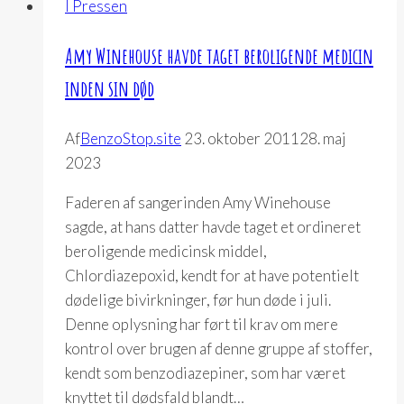
I Pressen
resept
Amy Winehouse havde taget beroligende medicin
inden sin død
Af
BenzoStop.site
23. oktober 2011
28. maj
2023
Faderen af sangerinden Amy Winehouse
sagde, at hans datter havde taget et ordineret
beroligende medicinsk middel,
Chlordiazepoxid, kendt for at have potentielt
dødelige bivirkninger, før hun døde i juli.
Denne oplysning har ført til krav om mere
kontrol over brugen af denne gruppe af stoffer,
kendt som benzodiazepiner, som har været
knyttet til dødsfald blandt…