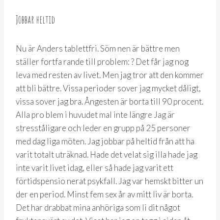
Jobbar heltid
Nu är Anders tablettfri. Söm nen är bättre men
ställer fortfa rande till problem: ? Det får jag nog
leva med resten av livet. Men jag tror att den kommer
att bli bättre. Vissa perioder sover jag mycket dåligt,
vissa sover jag bra. Ångesten är borta till 90 procent.
Alla pro blem i huvudet mal inte längre Jag är
stresståligare och leder en grupp på 25 personer
med dag liga möten. Jag jobbar på heltid från att ha
varit totalt uträknad. Hade det velat sig illa hade jag
inte varit livet idag, eller så hade jag varit ett
förtidspensio nerat psykfall. Jag var hemskt bitter un
der en period. Minst fem sex år av mitt liv är borta.
Det har drabbat mina anhöriga som li dit något