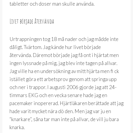
tabletter och doser man skulle använda.
Livet började återvända
Urtrappningen tog 18 må nader och jag mådde inte
dåligt. Tvärtom. Jag kände hur livet började
återvända. Däremot började jag få ont i hjärtat men
ingen lyssnade på mig, jag blev inte tagen på allvar.
Jag ville ha en undersökning av mitt hjärta men fi ck
istället göra ett arbetsprov genom att springa upp
och ner i trappor. I augusti 2006 gjorde jag att 24-
timmars EKG och en vecka senare hade jag en
pacemaker inopererad. Hjärtläkaren berättade att jag
hade varit mycket nära dö den. Men jag var ju en
“knarkare”, såna tar man inte på allvar, de vill ju bara
knarka.