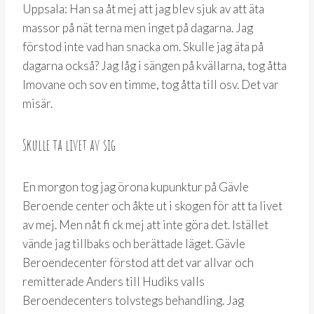
Uppsala: Han sa åt mej att jag blev sjuk av att äta
massor på nät terna men inget på dagarna. Jag
förstod inte vad han snacka om. Skulle jag äta på
dagarna också? Jag låg i sängen på kvällarna, tog åtta
Imovane och sov en timme, tog åtta till osv. Det var
misär.
Skulle ta livet av sig
En morgon tog jag örona kupunktur på Gävle
Beroende center och åkte ut i skogen för att ta livet
av mej. Men nåt fi ck mej att inte göra det. Istället
vände jag tillbaks och berättade läget. Gävle
Beroendecenter förstod att det var allvar och
remitterade Anders till Hudiks valls
Beroendecenters tolvstegs behandling. Jag