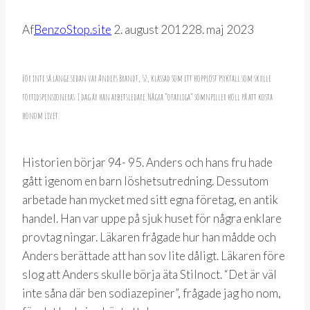
Af
BenzoStop.site
2. august 2012
28. maj 2023
För inte så länge sedan var Anders Brandt, 52, klassad som ett hopplöst psykfall som skulle
förtidspensioneras. I dag är han arbetsledare. Några “ofarliga” sömnpiller höll på att kosta
honom livet.
Historien börjar 94- 95. Anders och hans fru hade
gått igenom en barn löshetsutredning. Dessutom
arbetade han mycket med sitt egna företag, en antik
handel. Han var uppe på sjuk huset för några enklare
provtag ningar. Läkaren frågade hur han mådde och
Anders berättade att han sov lite dåligt. Läkaren före
slog att Anders skulle börja äta Stilnoct. “Det är väl
inte såna där ben sodiazepiner”, frågade jag ho nom,