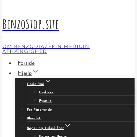
BenzoStop.site
OM BENZODIAZEPIN MEDICIN
AFHÆNGIGHED
Forside
Hjælp
Gode Råd
Psykiske
Fysiske
For Pårørende
Blandet
Bøger og Tidsskifter
Bøger om Benzo