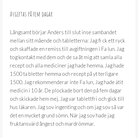
Avgiftas på fem dagar
Långsamt börjar Anders till slut inse sambandet
mellan sitt mående och tabletterna: Jag fi ck ett ryck
och skaffade en remiss till avgiftningen i Fa lun. Jag
tog kontakt med dem och de sa åt mig att samla alla
recept och alla mediciner jag hade hemma. Jag hade
1500 ta bletter hemma och recept på yt terligare
1500. Jag rekommenderar inte Fa lun, Jag hade ätit
medicin i 10 år. De plockade bort den på fem dagar
och skickade hem mej. Jag var tablettfri och gick till
hus läkaren. Jag sov ingenting och om jag sov så var
det en mycket grund sömn. När jag sov hade jag
fruktansvärd ångest och mardrömmar.