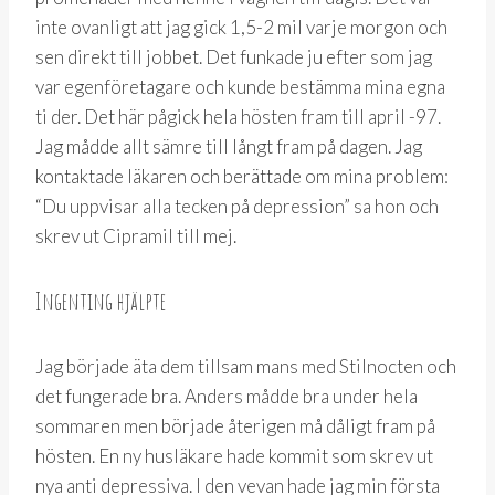
inte ovanligt att jag gick 1,5-2 mil varje morgon och
sen direkt till jobbet. Det funkade ju efter som jag
var egenföretagare och kunde bestämma mina egna
ti der. Det här pågick hela hösten fram till april -97.
Jag mådde allt sämre till långt fram på dagen. Jag
kontaktade läkaren och berättade om mina problem:
“Du uppvisar alla tecken på depression” sa hon och
skrev ut Cipramil till mej.
Ingenting hjälpte
Jag började äta dem tillsam mans med Stilnocten och
det fungerade bra. Anders mådde bra under hela
sommaren men började återigen må dåligt fram på
hösten. En ny husläkare hade kommit som skrev ut
nya anti depressiva. I den vevan hade jag min första