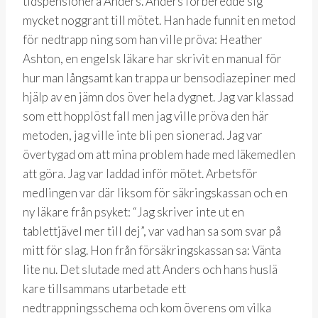
tidspensionera Anders. Anders förberedde sig
mycket noggrant till mötet. Han hade funnit en metod
för nedtrapp ning som han ville pröva: Heather
Ashton, en engelsk läkare har skrivit en manual för
hur man långsamt kan trappa ur bensodiazepiner med
hjälp av en jämn dos över hela dygnet. Jag var klassad
som ett hopplöst fall men jag ville pröva den här
metoden, jag ville inte bli pen sionerad. Jag var
övertygad om att mina problem hade med läkemedlen
att göra. Jag var laddad inför mötet. Arbetsför
medlingen var där liksom för säkringskassan och en
ny läkare från psyket: “Jag skriver inte ut en
tablettjävel mer till dej”, var vad han sa som svar på
mitt för slag. Hon från försäkringskassan sa: Vänta
lite nu. Det slutade med att Anders och hans huslä
kare tillsammans utarbetade ett
nedtrappningsschema och kom överens om vilka