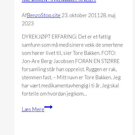
lidelse
Af
BenzoStop.site
23. oktober 2011
28. maj
2023
DYREKJØPT ERFARING: Det er et fattig
samfunn som må medisinere vekk de smertene
som hører livet til, sier Tore Bakken. FOTO:
Jon-Are Berg-Jacobsen FORAN EN STØRRE
forsamling står han oppreist. Ryggen er rak,
stemmen fast. – Mitt navn er Tore Bakken. Jeg
har vært medikamentavhengig i ti år. Jeg skal
fortelle om hvordan jeg kom…
Tore
Læs Mere
Bakken:
Avhengighet
på