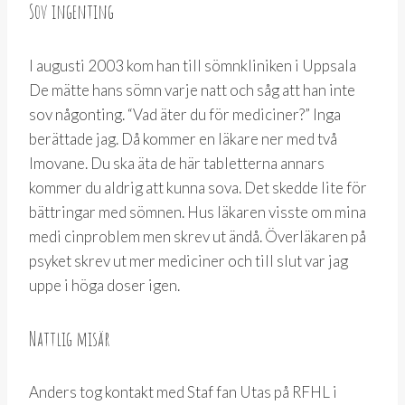
Sov ingenting
I augusti 2003 kom han till sömnkliniken i Uppsala
De mätte hans sömn varje natt och såg att han inte
sov någonting. “Vad äter du för mediciner?” Inga
berättade jag. Då kommer en läkare ner med två
Imovane. Du ska äta de här tabletterna annars
kommer du aldrig att kunna sova. Det skedde lite för
bättringar med sömnen. Hus läkaren visste om mina
medi cinproblem men skrev ut ändå. Överläkaren på
psyket skrev ut mer mediciner och till slut var jag
uppe i höga doser igen.
Nattlig misär
Anders tog kontakt med Staf fan Utas på RFHL i