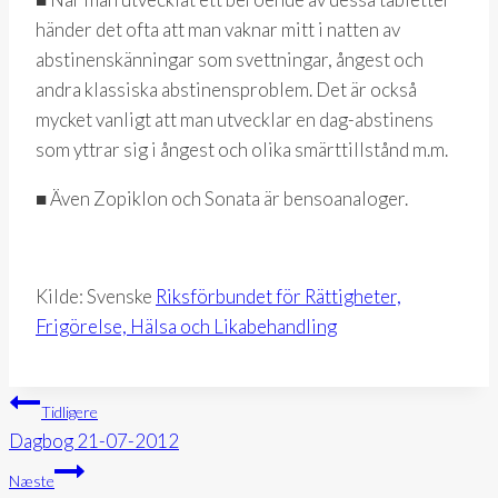
händer det ofta att man vaknar mitt i natten av
abstinenskänningar som svettningar, ångest och
andra klassiska abstinensproblem. Det är också
mycket vanligt att man utvecklar en dag-abstinens
som yttrar sig i ångest och olika smärttillstånd m.m.
■ Även Zopiklon och Sonata är bensoanaloger.
Kilde: Svenske
Riksförbundet för Rättigheter,
Frigörelse, Hälsa och Likabehandling
Indlægsnavigation
Tidligere
Dagbog 21-07-2012
Næste