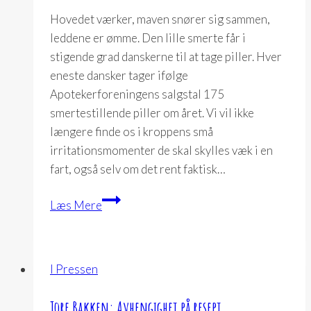
Hovedet værker, maven snører sig sammen,
leddene er ømme. Den lille smerte får i
stigende grad danskerne til at tage piller. Hver
eneste dansker tager ifølge
Apotekerforeningens salgstal 175
smertestillende piller om året. Vi vil ikke
længere finde os i kroppens små
irritationsmomenter de skal skylles væk i en
fart, også selv om det rent faktisk…
Den
Læs Mere
lille
smerte
er
I Pressen
den
store
Tore Bakken: Avhengighet på resept