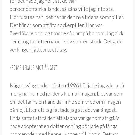
för det hade jag hört att de var
beroendeframkallande, så såna ville jag inte äta.
Hörrudu sa han, det här är den nya tidens sömnpiller.
Det här är som att äta sockerpiller. Han var
överläkare och jag trodde såklart på honom. Jag gick
hem, tog tabletterna och sov som en stock. Det gick
verk ligen jättebra, ett tag.
Promenerade mot ångest
Någon gång under hösten 1996 började jag vakna på
morg narna med jordens klump i magen. Det var som
om det fanns en hand där inne som vred om i magen
på mej. Efter ett tag fat tade jag att det var ångest.
Enda sättet att få den att släppa var genom att gå. Vi
hade adopterat en dotter och jag började gå långa
promenader med henne i vagnen till dagis. Det var