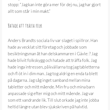
stopp: “Jag kan inte göra mer för dej nu, jag har gjort
allt som står i min makt.”
Hatade att träffa folk
Anders Brandts sociala liv var slaget i spillror. Han
hade av vecklat sitt företag och jobbade som
besiktningsman åt han delskammaren i Gävle: ? Jag
hade blivit folkskygg och hatade att träffa folk. Jag
hade inga intressen, på kvällarna tog jag tabletterna
och fl öt in i dim man. Jag tog aldrig en enda ta blett
på dagarna. Jag såg inget samband mellan mina
tabletter och mitt mående. Min fru och mina barn
anpassade sig efter mig och mitt mående. Jag var
som ett vandrande lik. Till slut orkade jag inte jobba
heltid längre utan blev sjukskriven på halvtid.