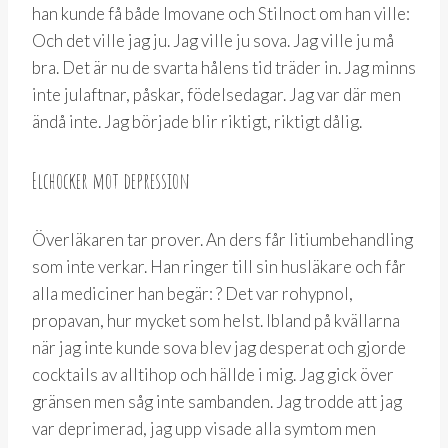
han kunde få både Imovane och Stilnoct om han ville:
Och det ville jag ju. Jag ville ju sova. Jag ville ju må
bra. Det är nu de svarta hålens tid träder in. Jag minns
inte julaftnar, påskar, födelsedagar. Jag var där men
ändå inte. Jag började blir riktigt, riktigt dålig.
Elchocker mot depression
Överläkaren tar prover. An ders får litiumbehandling
som inte verkar. Han ringer till sin husläkare och får
alla mediciner han begär: ? Det var rohypnol,
propavan, hur mycket som helst. Ibland på kvällarna
när jag inte kunde sova blev jag desperat och gjorde
cocktails av alltihop och hällde i mig. Jag gick över
gränsen men såg inte sambanden. Jag trodde att jag
var deprimerad, jag upp visade alla symtom men