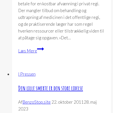
betale for en kostbar afvænning i privat regi.
Der mangler tilbud om behandling og
udtrapning af medicinen i det offentlige regi,
og de praktiserende læger har som regel
hverken ressourcer eller tilstrækkelig viden til
at påtage sig opgaven. »Det…
Pilleafhængige
Læs Mere
mangler
hjælp
til
I Pressen
at
slippe
Den lille smerte er den store lidelse
medicinen
Af
BenzoStop.site
22. oktober 2011
28. maj
2023