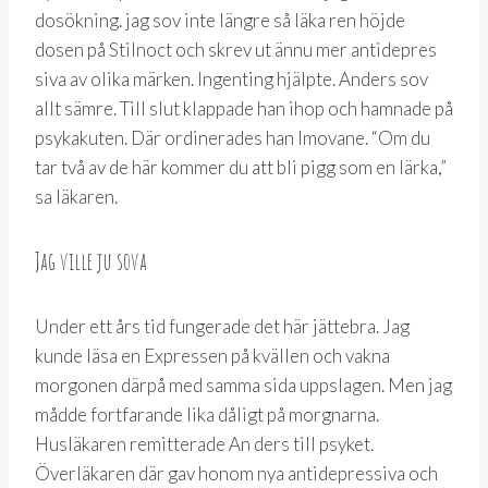
dosökning. jag sov inte längre så läka ren höjde
dosen på Stilnoct och skrev ut ännu mer antidepres
siva av olika märken. Ingenting hjälpte. Anders sov
allt sämre. Till slut klappade han ihop och hamnade på
psykakuten. Där ordinerades han Imovane. “Om du
tar två av de här kommer du att bli pigg som en lärka,”
sa läkaren.
Jag ville ju sova
Under ett års tid fungerade det här jättebra. Jag
kunde läsa en Expressen på kvällen och vakna
morgonen därpå med samma sida uppslagen. Men jag
mådde fortfarande lika dåligt på morgnarna.
Husläkaren remitterade An ders till psyket.
Överläkaren där gav honom nya antidepressiva och