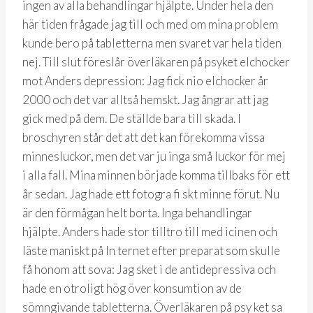
ingen av alla behandlingar hjälpte. Under hela den
här tiden frågade jag till och med om mina problem
kunde bero på tabletterna men svaret var hela tiden
nej. Till slut föreslår överläkaren på psyket elchocker
mot Anders depression: Jag fick nio elchocker år
2000 och det var alltså hemskt. Jag ångrar att jag
gick med på dem. De ställde bara till skada. I
broschyren står det att det kan förekomma vissa
minnesluckor, men det var ju inga små luckor för mej
i alla fall. Mina minnen började komma tillbaks för ett
år sedan. Jag hade ett fotogra fi skt minne förut. Nu
är den förmågan helt borta. Inga behandlingar
hjälpte. Anders hade stor tilltro till med icinen och
läste maniskt på In ternet efter preparat som skulle
få honom att sova: Jag sket i de antidepressiva och
hade en otroligt hög över konsumtion av de
sömngivande tabletterna. Överläkaren på psy ket sa