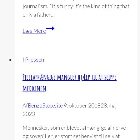
journalism. “It’s funny. It’s the kind of thing that
only a father…
Matt
Læs Mere
Samet:
Fighting
drugs
I Pressen
with
rocks
Pilleafhængige mangler hjælp til at slippe
medicinen
Af
BenzoStop.site
9. oktober 2018
28. maj
2023
Mennesker, som er blevet afhængige af nerve-
og sovepiller, er stort set henvist til selv at