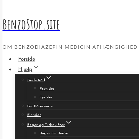
BenzoStop.site
OM BENZODIAZEPIN MEDICIN AFHÆNGIGHED
Forside
Hjælp
Gode Råd
Psykiske
Fysiske
For Pårørende
Blandet
Bøger og Tidsskifter
Bøger om Benzo