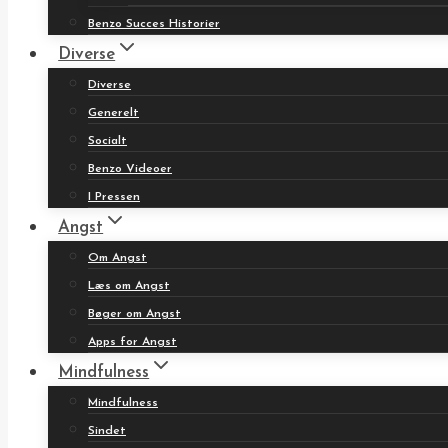
Benzo Succes Historier
Diverse
Diverse
Generelt
Socialt
Benzo Videoer
I Pressen
Angst
Om Angst
Læs om Angst
Bøger om Angst
Apps for Angst
Mindfulness
Mindfulness
Sindet