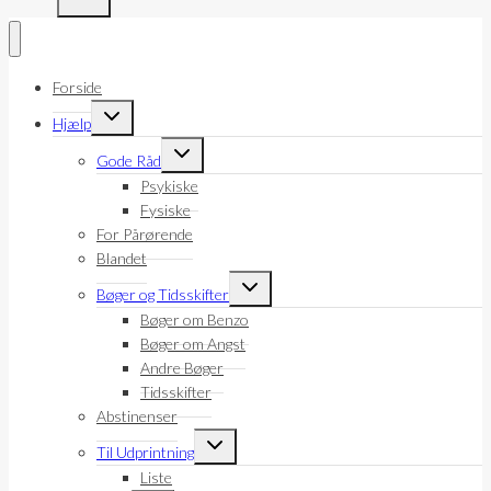
Forside
Skift
Hjælp
undermenu
Skift
Gode Råd
undermenu
Psykiske
Fysiske
For Pårørende
Blandet
Skift
Bøger og Tidsskifter
undermenu
Bøger om Benzo
Bøger om Angst
Andre Bøger
Tidsskifter
Abstinenser
Skift
Til Udprintning
undermenu
Liste