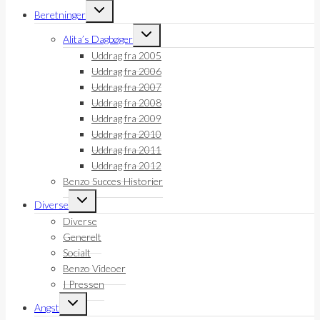
Skift
Beretninger
undermenu
Skift
Alita’s Dagbøger
undermenu
Uddrag fra 2005
Uddrag fra 2006
Uddrag fra 2007
Uddrag fra 2008
Uddrag fra 2009
Uddrag fra 2010
Uddrag fra 2011
Uddrag fra 2012
Benzo Succes Historier
Skift
Diverse
undermenu
Diverse
Generelt
Socialt
Benzo Videoer
I Pressen
Skift
Angst
undermenu