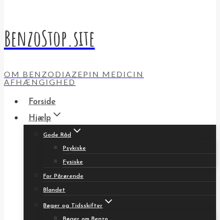
BenzoStop.site
OM BENZODIAZEPIN MEDICIN
AFHÆNGIGHED
Forside
Hjælp
Gode Råd
Psykiske
Fysiske
For Pårørende
Blandet
Bøger og Tidsskifter
Bøger om Benzo