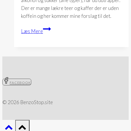
alkohol og sukker (alle typer), når du udtrapper.
Der er mange lækre teer og kaffer der er uden
koffein og her kommer mine forslag til det.
Varme
Læs Mere
drikke
FACEBOOK
© 2026 BenzoStop.site