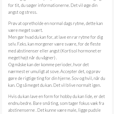
for tit, du søger informationerne. Det vil øge din
angst og stress.
Prøv at opretholde en normal dags rytme, dette kan
være meget svært.
Men gør hvad du kan for, at lave en rar rytme for dig
selv. F.eks. kan morgener være svære, for de fleste
med abstinenser eller angst (Kortisol hormonet er
meget højt når du vågner) .
Og måske kan der komme perioder, hvor det
nærmest er umuligt at sove. Accepter det, og prøv
gøre de rigtige ting for din hjerne. Sov og hvil, når du
kan. Og så meget du kan. Det vil blive normalt igen.
Hvis du kan lave en form for hobby du kan lide, er det
endnu bedre. Bare små ting, som tager fokus væk fra
abstinenserne . Det kunne være male, ligge pudsle