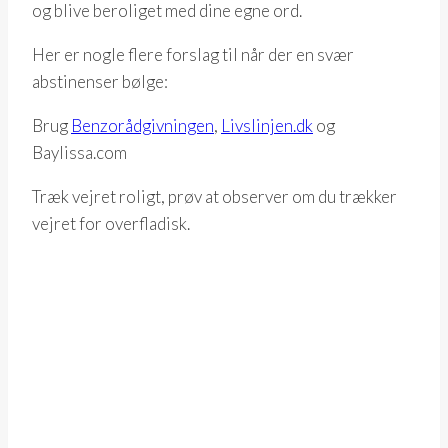
og blive beroliget med dine egne ord.
Her er nogle flere forslag til når der en svær
abstinenser bølge:
Brug
Benzorådgivningen
,
Livslinjen.dk
og
Baylissa.com
Træk vejret roligt, prøv at observer om du trækker
vejret for overfladisk.