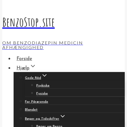
BenzoStop.site
OM BENZODIAZEPIN MEDICIN
AFHÆNGIGHED
Forside
Hjælp
Gode Råd
Psykiske
Fysiske
For Pårørende
Blandet
Bøger og Tidsskifter
Bøger om Benzo