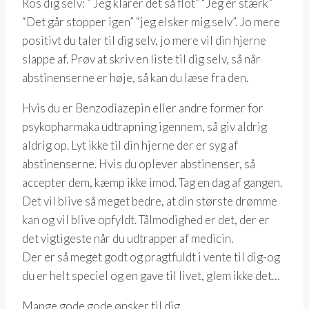
Ros dig selv: ” Jeg klarer det så flot” “Jeg er stærk”
“Det går stopper igen” “jeg elsker mig selv”. Jo mere
positivt du taler til dig selv, jo mere vil din hjerne
slappe af. Prøv at skriv en liste til dig selv, så når
abstinenserne er høje, så kan du læse fra den.
Hvis du er Benzodiazepin eller andre former for
psykopharmaka udtrapning igennem, så giv aldrig
aldrig op. Lyt ikke til din hjerne der er syg af
abstinenserne. Hvis du oplever abstinenser, så
accepter dem, kæmp ikke imod. Tag en dag af gangen.
Det vil blive så meget bedre, at din største drømme
kan og vil blive opfyldt. Tålmodighed er det, der er
det vigtigeste når du udtrapper af medicin.
Der er så meget godt og pragtfuldt i vente til dig-og
du er helt speciel og en gave til livet, glem ikke det…
Mange gode gode ønsker til dig…