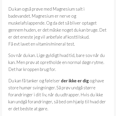
Du kan også prøve med Magnesium salt i
badevandet. Magnesium er nerve og
muskelafslappende. Og da det så bliver optaget
gennem huden, er det måske noget du kan bruge. Det
er det eneste jeg vil anbefale af kosttilskud.
Få evt lavet en vitamin/mineral test.
Sov når du kan. Lige gyldigt hvad tid, bare sov når du
kan. Men prøv at opretholde en normal døgn rytme.
Det har kroppen brug for.
Du kan få tanker og følelser
der ikke er dig
og have
store humør svingninger. Så prøv undgå større
forandringer i dit liv, når du udtrapper. Hvis du ikke
kan undgå forandringer, så bed om hjælp til hvad der
er det bedste at gøre.