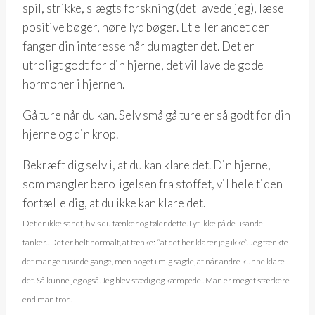
spil, strikke, slægts forskning (det lavede jeg), læse
positive bøger, høre lyd bøger. Et eller andet der
fanger din interesse når du magter det. Det er
utroligt godt for din hjerne, det vil lave de gode
hormoner i hjernen.
Gå ture når du kan. Selv små gå ture er så godt for din
hjerne og din krop.
Bekræft dig selv i, at du kan klare det. Din hjerne,
som mangler beroligelsen fra stoffet, vil hele tiden
fortælle dig, at du ikke kan klare det.
Det er ikke sandt, hvis du tænker og føler dette. Lyt ikke på de usande
tanker..
Det er helt normalt, at tænke: “at det her klarer jeg ikke”.
Jeg tænkte
det mange tusinde gange, men noget i mig sagde, at når andre kunne klare
det. Så kunne jeg o
gså. Jeg blev stædig og kæmpede.. Man er meget stærkere
end man tror..