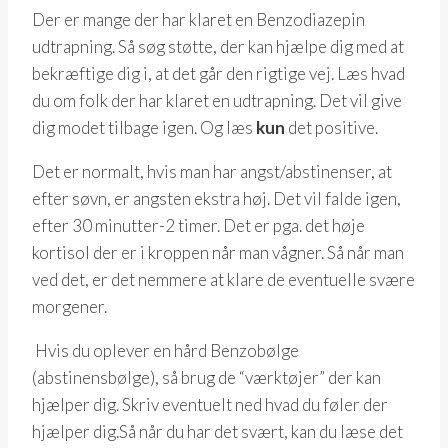
Der er mange der har klaret en Benzodiazepin
udtrapning. Så søg støtte, der kan hjælpe dig med at
bekræftige dig i, at det går den rigtige vej. Læs hvad
du om folk der har klaret en udtrapning. Det vil give
dig modet tilbage igen. Og læs
kun
det positive.
Det er normalt, hvis man har angst/abstinenser, at
efter søvn, er angsten ekstra høj. Det vil falde igen,
efter 30 minutter-2 timer. Det er pga. det høje
kortisol der er i kroppen når man vågner. Så når man
ved det, er det nemmere at klare de eventuelle svære
morgener.
Hvis du oplever en hård Benzobølge
(abstinensbølge), så brug de “værktøjer” der kan
hjælper dig. Skriv eventuelt ned hvad du føler der
hjælper dig.Så når du har det svært, kan du læse det