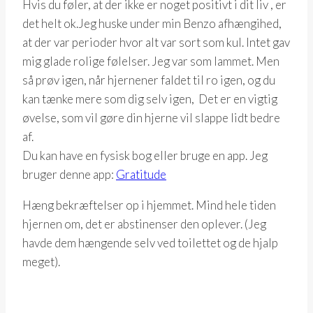
Hvis du føler, at der ikke er noget positivt i dit liv , er
det helt ok.Jeg huske under min Benzo afhængihed,
at der var perioder hvor alt var sort som kul. Intet gav
mig glade rolige følelser. Jeg var som lammet. Men
så prøv igen, når hjernener faldet til ro igen, og du
kan tænke mere som dig selv igen, Det er en vigtig
øvelse, som vil gøre din hjerne vil slappe lidt bedre
af.
Du kan have en fysisk bog eller bruge en app. Jeg
bruger denne app:
Gratitude
Hæng bekræftelser op i hjemmet. Mind hele tiden
hjernen om, det er abstinenser den oplever. (Jeg
havde dem hængende selv ved toilettet og de hjalp
meget).