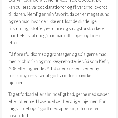
kan du læse varedeklarationer og få varerne leveret
til døren. Nemlig er min favorit, da der er meget sund
og ren mad, hvor der ikke er tilsat de skadelige
tilsætningsstoffer, e-numre og smagsforstærkere
man helst skal undgå når man udtrapper og tiden
efter.
Få fibre (fuldkorn) og grøntsager og spis gerne mad
med probiotika og mælkesyrebakterier. Så som Kefir,
A38 eller lignende . Altid uden sukker. Der er ny
forskning der viser at god tarmflora påvirker
hjernen.
Tag et fodbad eller almindeligt bad, gerne med sæber
eller olier med Lavendel der beroliger hjernen. For
mig var det også godt med appelsin, citron eller
rosen duft.