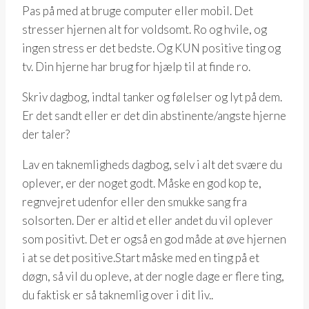
Pas på med at bruge computer eller mobil. Det
stresser hjernen alt for voldsomt. Ro og hvile, og
ingen stress er det bedste. Og KUN positive ting og
tv. Din hjerne har brug for hjælp til at finde ro.
Skriv dagbog, indtal tanker og følelser og lyt på dem.
Er det sandt eller er det din abstinente/angste hjerne
der taler?
Lav en taknemligheds dagbog, selv i alt det svære du
oplever, er der noget godt. Måske en god kop te,
regnvejret udenfor eller den smukke sang fra
solsorten. Der er altid et eller andet du vil oplever
som positivt. Det er også en god måde at øve hjernen
i at se det positive.Start måske med en ting på et
døgn, så vil du opleve, at der nogle dage er flere ting,
du faktisk er så taknemlig over i dit liv..