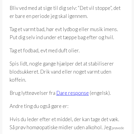
Bliv ved med at sige til dig selv: “Det vil stoppe”, det
er bare en periode jeg skal igennem.
Tag et varmt bad, hør evt lydbog eller musik imens.
Put dig selv ind under et tæppe bag efter og hvil.
Tag et fodbad, evt med duft olier.
Spis lidt, nogle gange hjælper det at stabiliserer
blodsukkeret. Drik vand eller noget varmt uden
koffein.
Brug lytteøvelser fra
Dare response
(engelsk).
Andre ting du også gøre er:
Hvis du leder efter et middel, der kan tage det væk.
Så prøv homøopatiske midler uden alkohol. Jeg
prøvede