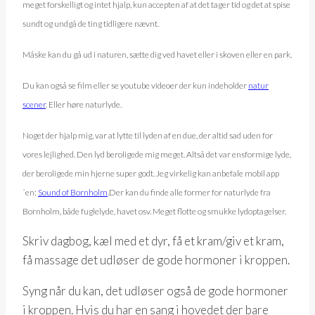
meget forskelligt og intet hjalp, kun accepten af at det tager tid og det at spise
sundt og undgå de ting tidligere nævnt.
Måske kan du gå ud i naturen, sætte dig ved havet eller i skoven eller en park.
Du kan også se film eller se youtube videoer der kun indeholder
natur
scener
. Eller høre naturlyde.
Noget der hjalp mig, var at lytte til lyden af en due, der altid sad uden for
vores lejlighed. Den lyd beroligede mig meget. Altså det var ensformige lyde,
der beroligede min hjerne super godt. Jeg
virkelig kan anbefale mobil app
´en:
Sound of Bornholm
.
Der kan du finde alle former for naturlyde fra
Bornholm, både fuglelyde, havet osv. Meget flotte og smukke lydoptagelser.
Skriv dagbog, kæl med et dyr, få et kram/giv et kram,
få massage det udløser de gode hormoner i kroppen.
Syng når du kan, det udløser også de gode hormoner
i kroppen. Hvis du har en sang i hovedet der bare