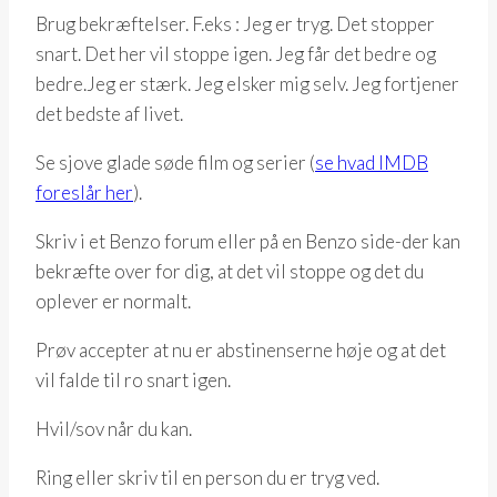
Brug bekræftelser. F.eks : Jeg er tryg. Det stopper
snart. Det her vil stoppe igen. Jeg får det bedre og
bedre.Jeg er stærk. Jeg elsker mig selv. Jeg fortjener
det bedste af livet.
Se sjove glade søde film og serier (
se hvad IMDB
foreslår her
).
Skriv i et Benzo forum eller på en Benzo side-der kan
bekræfte over for dig, at det vil stoppe og det du
oplever er normalt.
Prøv accepter at nu er abstinenserne høje og at det
vil falde til ro snart igen.
Hvil/sov når du kan.
Ring eller skriv til en person du er tryg ved.