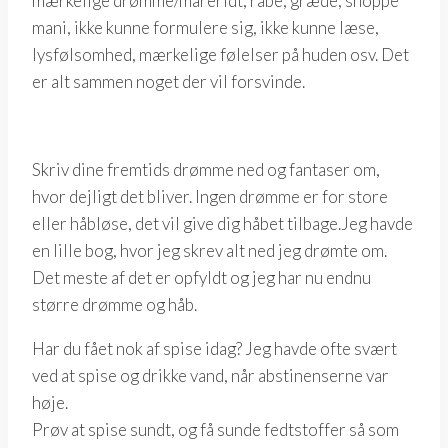
mærkelige drømme/mareridt, råbe, græde, shoppe
mani, ikke kunne formulere sig, ikke kunne læse,
lysfølsomhed, mærkelige følelser på huden osv. Det
er alt sammen noget der vil forsvinde.
Skriv dine fremtids drømme ned og fantaser om,
hvor dejligt det bliver. Ingen drømme er for store
eller håbløse, det vil give dig håbet tilbage.Jeg havde
en lille bog, hvor jeg skrev alt ned jeg drømte om.
Det meste af det er opfyldt og jeg har nu endnu
større drømme og håb.
Har du fået nok af spise idag? Jeg havde ofte svært
ved at spise og drikke vand, når abstinenserne var
høje.
Prøv at spise sundt, og få sunde fedtstoffer så som