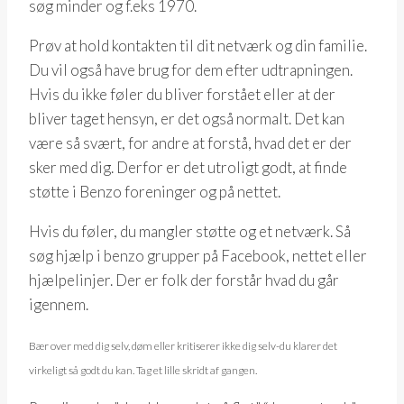
søg minder og f.eks 1970.
Prøv at hold kontakten til dit netværk og din familie.
Du vil også have brug for dem efter udtrapningen.
Hvis du ikke føler du bliver forstået eller at der
bliver taget hensyn, er det også normalt. Det kan
være så svært, for andre at forstå, hvad det er der
sker med dig. Derfor er det utroligt godt, at finde
støtte i Benzo foreninger og på nettet.
Hvis du føler, du mangler støtte og et netværk. Så
søg hjælp i benzo grupper på Facebook, nettet eller
hjælpelinjer. Der er folk der forstår hvad du går
igennem.
Bær over med dig selv, døm eller kritiserer ikke dig selv-du klarer det
virkeligt så godt du kan. Tag et lille skridt af gangen.