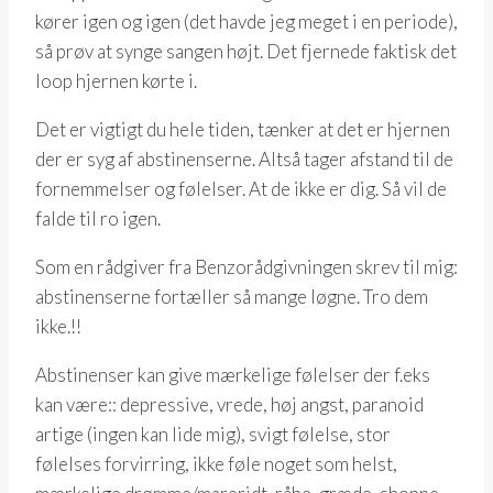
kører igen og igen (det havde jeg meget i en periode),
så prøv at synge sangen højt. Det fjernede faktisk det
loop hjernen kørte i.
Det er vigtigt du hele tiden, tænker at det er hjernen
der er syg af abstinenserne. Altså tager afstand til de
fornemmelser og følelser. At de ikke er dig. Så vil de
falde til ro igen.
Som en rådgiver fra Benzorådgivningen skrev til mig:
abstinenserne fortæller så mange løgne. Tro dem
ikke.!!
Abstinenser kan give mærkelige følelser der f.eks
kan være:: depressive, vrede, høj angst, paranoid
artige (ingen kan lide mig), svigt følelse, stor
følelses forvirring, ikke føle noget som helst,