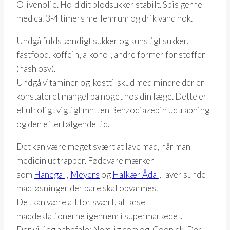
Olivenolie. Hold dit blodsukker stabilt. Spis gerne
med ca. 3-4 timers mellemrum og drik vand nok.
Undgå fuldstændigt sukker og kunstigt sukker,
fastfood, koffein, alkohol, andre former for stoffer
(hash osv).
Undgå vitaminer og kosttilskud med mindre der er
konstateret mangel på noget hos din læge. Dette er
et utroligt vigtigt mht. en Benzodiazepin udtrapning
og den efterfølgende tid.
Det kan være meget svært at lave mad, når man
medicin udtrapper. Fødevare mærker
som
Hanegal
,
Meyers
og
Halkær Ådal
, laver sunde
madløsninger der bare skal opvarmes.
Det kan være alt for svært, at læse
maddeklationerne igennem i supermarkedet.
Der vil jeg anbefale: Nemlig.com og Coop.dk. Der