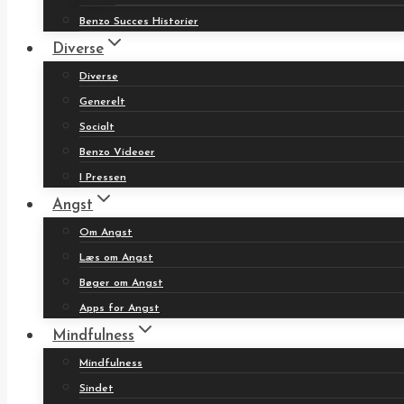
Benzo Succes Historier
Diverse
Diverse
Generelt
Socialt
Benzo Videoer
I Pressen
Angst
Om Angst
Læs om Angst
Bøger om Angst
Apps for Angst
Mindfulness
Mindfulness
Sindet