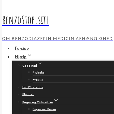
BenzoStop.site
OM BENZODIAZEPIN MEDICIN AFHÆNGIGHED
Forside
Hjælp
Gode Råd
Psykiske
Fysiske
For Pårørende
Blandet
Bøger og Tidsskifter
Bøger om Benzo